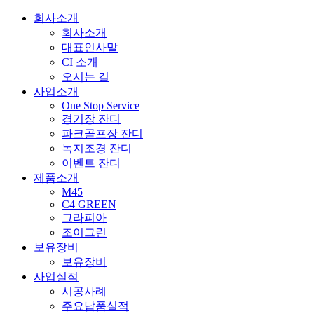
회사소개
회사소개
대표인사말
CI 소개
오시는 길
사업소개
One Stop Service
경기장 잔디
파크골프장 잔디
녹지조경 잔디
이벤트 잔디
제품소개
M45
C4 GREEN
그라피아
조이그린
보유장비
보유장비
사업실적
시공사례
주요납품실적