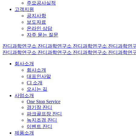
주요공사실적
고객지원
공지사항
보도자료
온라인 상담
자주 묻는 질문
잔디과학연구소
잔디과학연구소
잔디과학연구소
잔디과학연
잔디과학연구소
잔디과학연구소
잔디과학연구소
잔디과학연
회사소개
회사소개
대표인사말
CI 소개
오시는 길
사업소개
One Stop Service
경기장 잔디
파크골프장 잔디
녹지조경 잔디
이벤트 잔디
제품소개